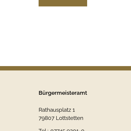
Bürgermeisteramt
Rathausplatz 1
79807 Lottstetten
Tel.:
07745 9201-0