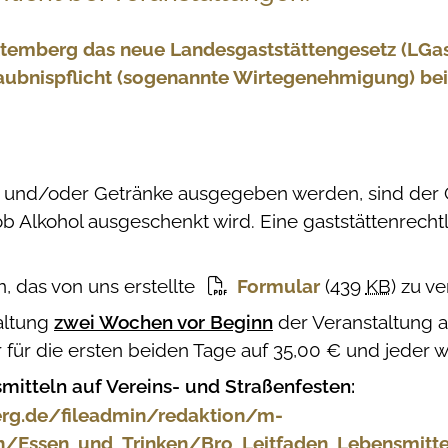
temberg das neue Landesgaststättengesetz (LGastG)
laubnispflicht (sogenannte Wirtegenehmigung) bei
n und/oder Getränke ausgegeben werden, sind der 
 ob Alkohol ausgeschenkt wird. Eine gaststättenrecht
n, das von uns erstellte
Formular
(439
KB
)
zu v
taltung
zwei Wochen vor Beginn
der Veranstaltung 
 für die ersten beiden Tage auf 35,00 € und jeder w
itteln auf Vereins- und Straßenfesten:
erg.de/fileadmin/redaktion/m-
n/Essen_und_Trinken/Bro_Leitfaden_Lebensmitte