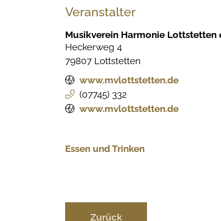
Veranstalter
Musikverein Harmonie Lottstetten e
Heckerweg 4
79807
Lottstetten
www.mvlottstetten.de
(0
77
45) 3
32
www.mvlottstetten.de
Essen und Trinken
Zurück