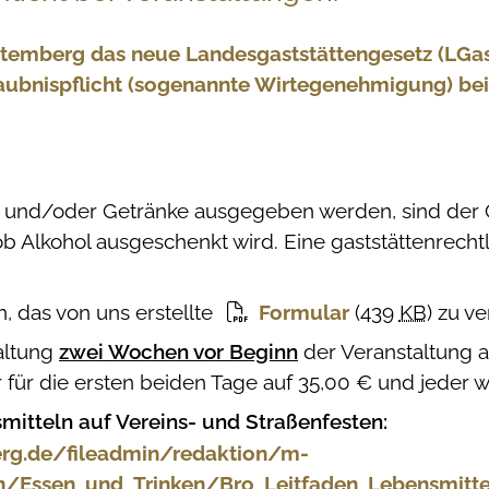
temberg das neue Landesgaststättengesetz (LGastG)
laubnispflicht (sogenannte Wirtegenehmigung) bei
n und/oder Getränke ausgegeben werden, sind der 
 ob Alkohol ausgeschenkt wird. Eine gaststättenrecht
n, das von uns erstellte
Formular
(439
KB
)
zu v
taltung
zwei Wochen vor Beginn
der Veranstaltung 
 für die ersten beiden Tage auf 35,00 € und jeder w
itteln auf Vereins- und Straßenfesten:
erg.de/fileadmin/redaktion/m-
n/Essen_und_Trinken/Bro_Leitfaden_Lebensmitte