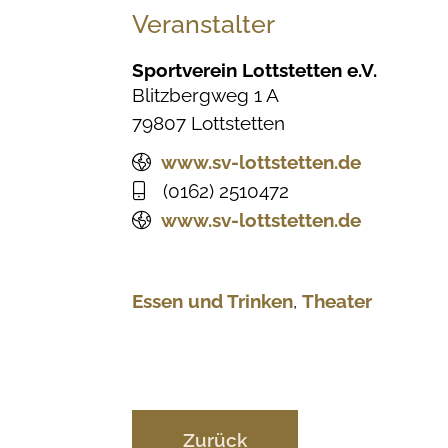
Veranstalter
Sportverein Lottstetten e.V.
Blitzbergweg 1 A
79807
Lottstetten
www.sv-lottstetten.de
(01
62) 2
51
04
72
www.sv-lottstetten.de
Essen und Trinken
,
Theater
Zurück