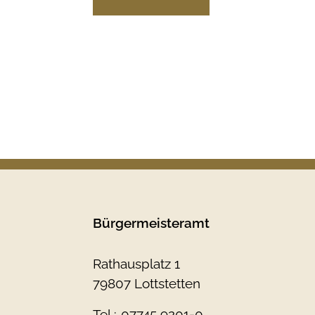
Bürgermeisteramt
Rathausplatz 1
79807 Lottstetten
Tel.:
07745 9201-0