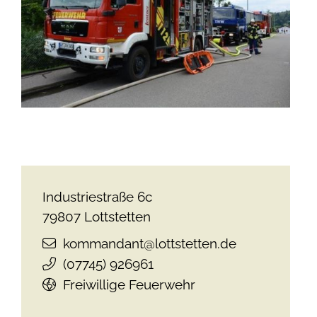
Industriestraße 6c
79807
Lottstetten
kommandant@lottstetten.de
(0
77
45) 92
69
61
Freiwillige Feuerwehr