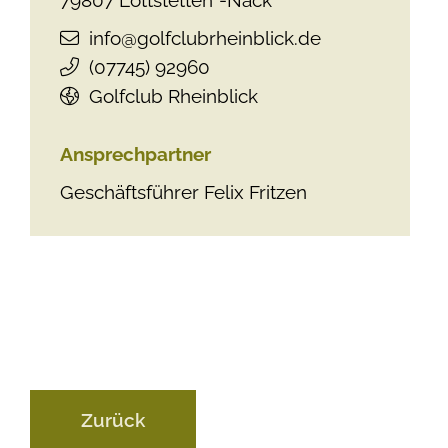
info@golfclubrheinblick.de
(0
77
45) 9
29
60
Golfclub Rheinblick
Ansprechpartner
Geschäftsführer
Felix
Fritzen
Zurück