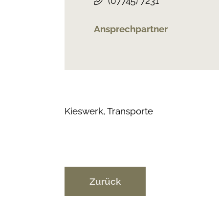
(0
77
45) 72
31
Ansprechpartner
Kieswerk
,
Transporte
Zurück