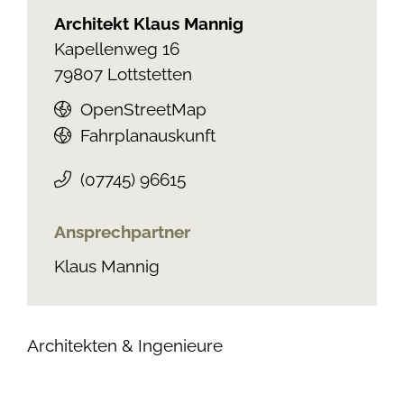
Architekt Klaus Mannig
Kapellenweg 16
79807
Lottstetten
OpenStreetMap
Fahrplanauskunft
(0
77
45) 9
66
15
Ansprechpartner
Klaus Mannig
Architekten & Ingenieure