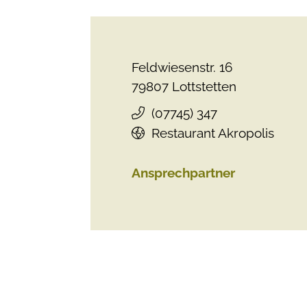
Feldwiesenstr. 16
79807
Lottstetten
(0
77
45) 3
47
Restaurant Akropolis
Ansprechpartner