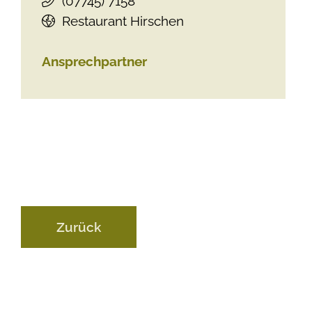
(0
77
45) 71
58
Restaurant Hirschen
Ansprechpartner
Zurück