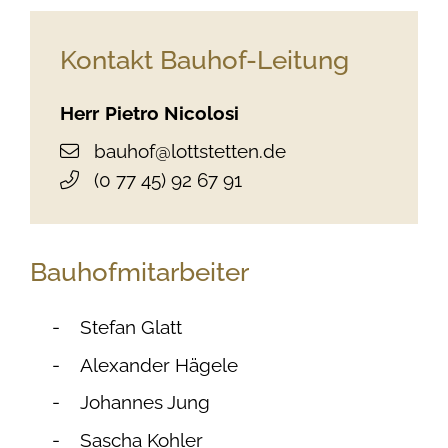
Kontakt Bauhof-Leitung
Herr
Pietro
Nicolosi
bauhof@lottstetten.de
(0
77
45) 92
67
91
Bauhofmitarbeiter
Stefan Glatt
Alexander Hägele
Johannes Jung
Sascha Kohler