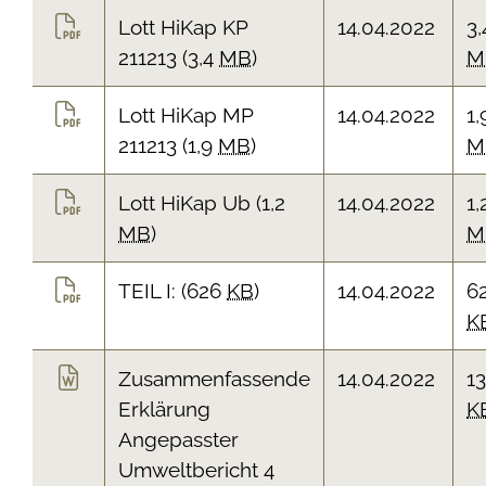
Lott HiKap KP
14.04.2022
3,
211213
(3,4
MB
)
M
Lott HiKap MP
14.04.2022
1,
211213
(1,9
MB
)
M
Lott HiKap Ub
(1,2
14.04.2022
1,
MB
)
M
TEIL I:
(626
KB
)
14.04.2022
6
K
Zusammenfassende
14.04.2022
13
Erklärung
K
Angepasster
Umweltbericht 4