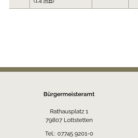
(1,4
MB
)
Bürgermeisteramt
Rathausplatz 1
79807 Lottstetten
Tel.:
07745 9201-0