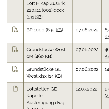
Lott HiKap ZusErk
220411 (002).docx
(131
KB
)
BP 1000
(632
KB
)
07.06.2022
6
K
Grundstücke West
07.06.2022
4
oM
(460
KB
)
K
Grundstücke GE
07.06.2022
1
West.xlsx
(14
KB
)
Lottstetten GE
12.07.2022
1,
Kapelle
M
Ausfertigung.dwg