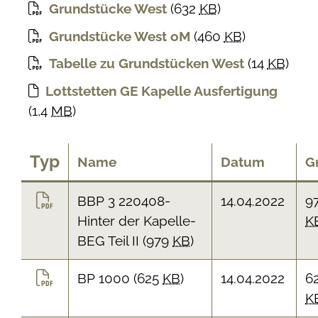
Grundstücke West
(632
KB
)
Grundstücke West oM
(460
KB
)
Tabelle zu Grundstücken West
(14
KB
)
Lottstetten GE Kapelle Ausfertigung
(1,4
MB
)
Typ
Name
Datum
G
BBP 3 220408-
14.04.2022
9
Hinter der Kapelle-
K
BEG Teil II
(979
KB
)
BP 1000
(625
KB
)
14.04.2022
6
K