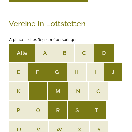
Vereine in Lottstetten
Alphabetisches Register überspringen
Alle
A
B
C
D
E
F
G
H
I
J
K
L
M
N
O
P
Q
R
S
T
U
V
W
X
Y