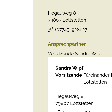
Hegauweg 8
79807
Lottstetten
(0
77
45) 92
86
27
Ansprechpartner
Vorsitzende
Sandra
Wipf
Sandra
Wipf
Vorsitzende
Füreinander 
Lottstetten
Hegauweg 8
79807
Lottstetten