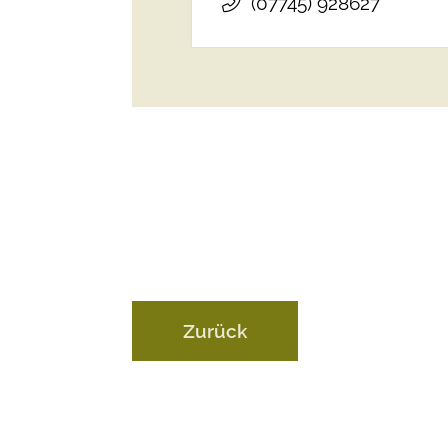
(0
77
45) 92
86
27
Zurück