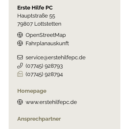
Erste Hilfe PC
Hauptstraße 55
79807
Lottstetten
OpenStreetMap
Fahrplanauskunft
service@erstehilfepc.de
(0
77
45) 92
87
93
(0
77
45) 92
87
94
Homepage
www.erstehilfepc.de
Ansprechpartner