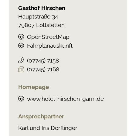
Gasthof Hirschen
Hauptstraße 34
79807
Lottstetten
OpenStreetMap
Fahrplanauskunft
(0
77
45) 71
58
(0
77
45) 71
68
Homepage
www.hotel-hirschen-garni.de
Ansprechpartner
Karl und Iris Dörflinger