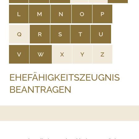
L
M
N
O
P
Q
R
S
T
U
V
W
X
Y
Z
EHEFÄHIGKEITSZEUGNIS
BEANTRAGEN