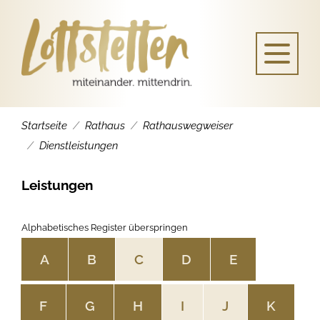
Startseite
Rathaus
Rathauswegweiser
Dienstleistungen
Leistungen
Alphabetisches Register überspringen
A
B
C
D
E
F
G
H
I
J
K