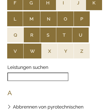
F
G
H
I
J
K
L
M
N
O
P
Q
R
S
T
U
V
W
X
Y
Z
Leistungen suchen
A
Abbrennen von pyrotechnischen