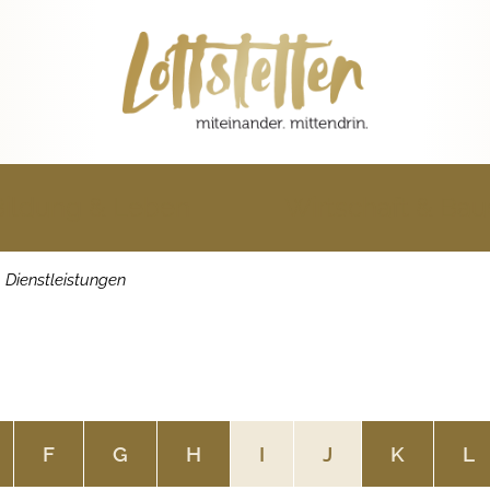
Bildung & Leben
Wirtschaft & Ba
Dienstleistungen
F
G
H
I
J
K
L