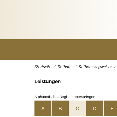
Rathaus
Startseite
Rathaus
Rathauswegweiser
Leistungen
Alphabetisches Register überspringen
A
B
C
D
E