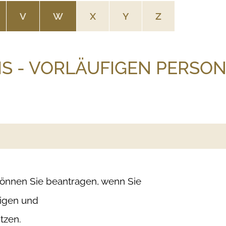
V
W
X
Y
Z
S - VORLÄUFIGEN PERSO
können Sie beantragen, wenn Sie
igen und
tzen.