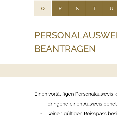
Q
R
S
T
U
PERSONALAUSWEI
BEANTRAGEN
Einen vorläufigen Personalausweis 
dringend einen Ausweis benöt
keinen gültigen Reisepass besi