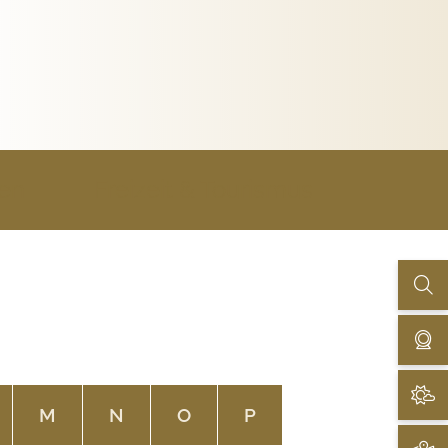
uen
Freizeit & Tourismus
M
N
O
P