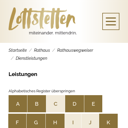
Startseite
Rathaus
Rathauswegweiser
Dienstleistungen
Leistungen
Alphabetisches Register überspringen
A
B
C
D
E
F
G
H
I
J
K