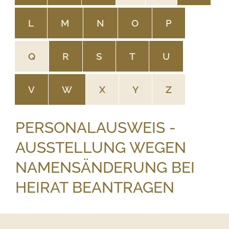
L
M
N
O
P
Q
R
S
T
U
V
W
X
Y
Z
PERSONALAUSWEIS -
AUSSTELLUNG WEGEN
NAMENSÄNDERUNG BEI
HEIRAT BEANTRAGEN