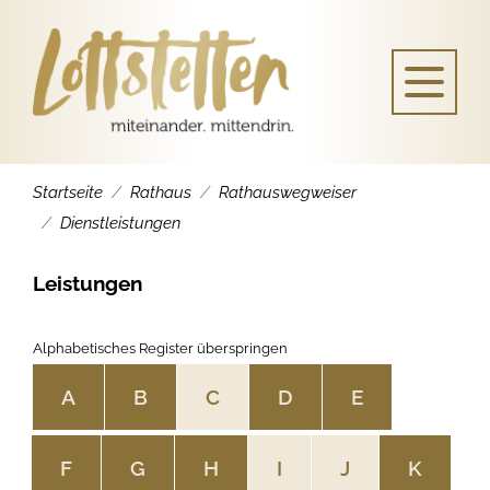
Startseite
Rathaus
Rathauswegweiser
Dienstleistungen
Leistungen
Alphabetisches Register überspringen
A
B
C
D
E
F
G
H
I
J
K