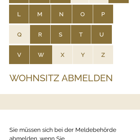
L
M
N
O
P
Q
R
S
T
U
V
W
X
Y
Z
WOHNSITZ ABMELDEN
Sie müssen sich bei der Meldebehörde
abmelden, wenn Sie