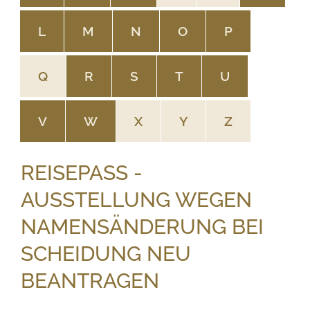
L
M
N
O
P
Q
R
S
T
U
V
W
X
Y
Z
REISEPASS -
AUSSTELLUNG WEGEN
NAMENSÄNDERUNG BEI
SCHEIDUNG NEU
BEANTRAGEN