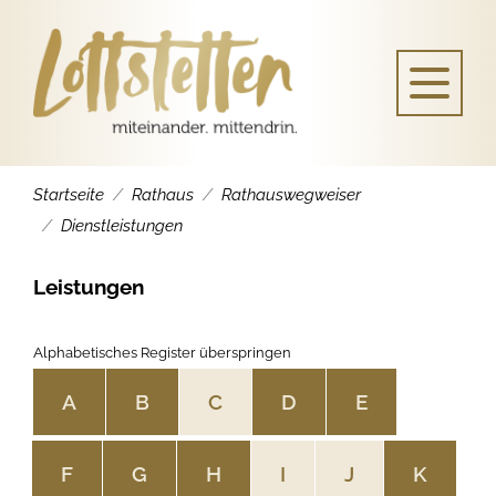
Startseite
Rathaus
Rathauswegweiser
Dienstleistungen
Leistungen
Alphabetisches Register überspringen
A
B
C
D
E
F
G
H
I
J
K