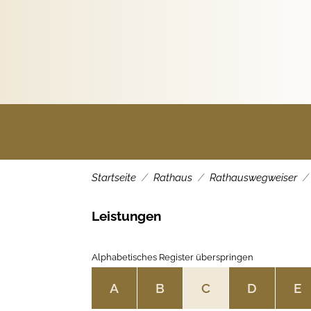
Rathaus
Startseite
Rathaus
Rathauswegweiser
Leistungen
Alphabetisches Register überspringen
A
B
C
D
E