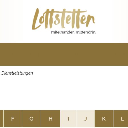
Bildung & Leben
Wirtschaft & Ba
Dienstleistungen
F
G
H
I
J
K
L