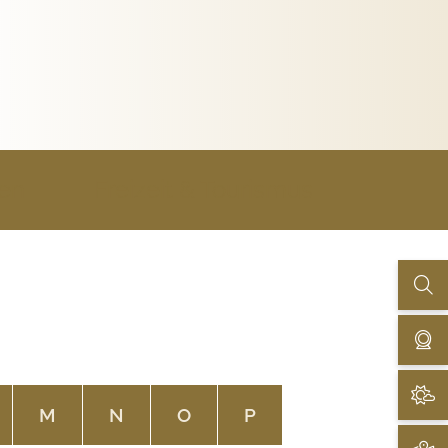
uen
Freizeit & Tourismus
M
N
O
P