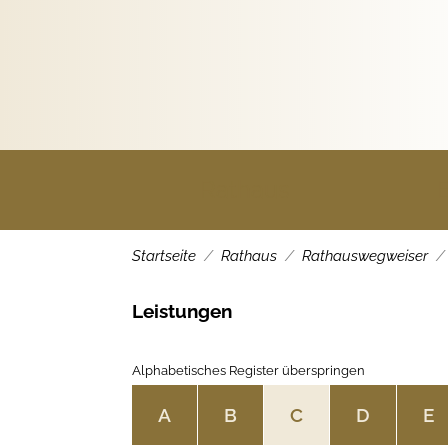
Rathaus
Startseite
Rathaus
Rathauswegweiser
Leistungen
Alphabetisches Register überspringen
A
B
C
D
E