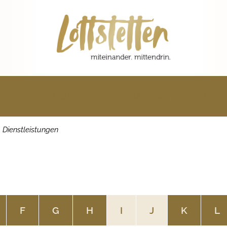
Bildung & Leben
Wirtschaft & Ba
Dienstleistungen
F
G
H
I
J
K
L