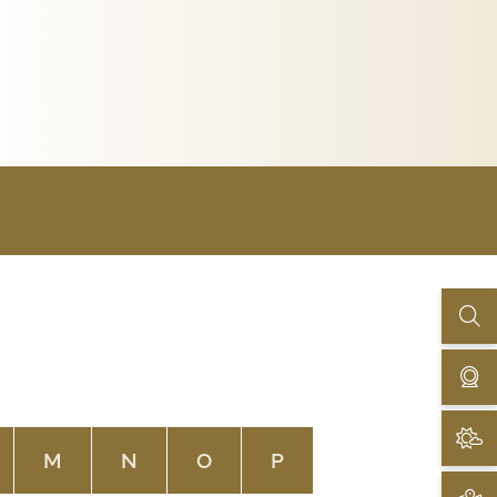
uen
Freizeit & Tourismus
M
N
O
P