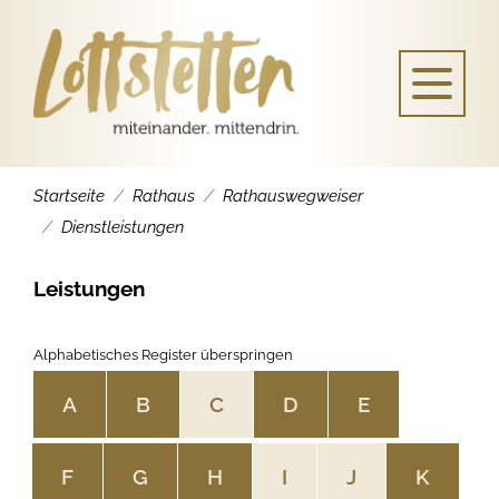
Startseite
Rathaus
Rathauswegweiser
Dienstleistungen
Leistungen
Alphabetisches Register überspringen
A
B
C
D
E
F
G
H
I
J
K