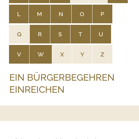
L
M
N
O
P
Q
R
S
T
U
V
W
X
Y
Z
EIN BÜRGERBEGEHREN
EINREICHEN