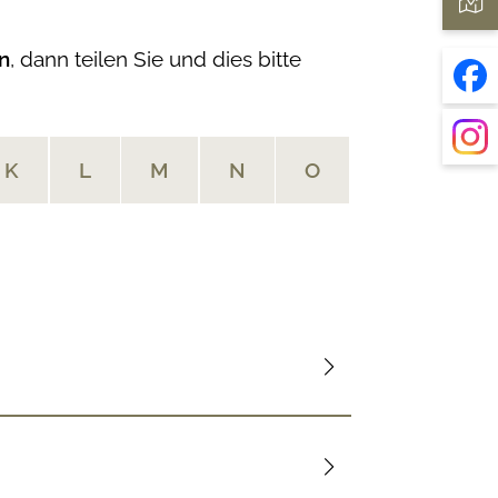
n
, dann teilen Sie und dies bitte
K
L
M
N
O