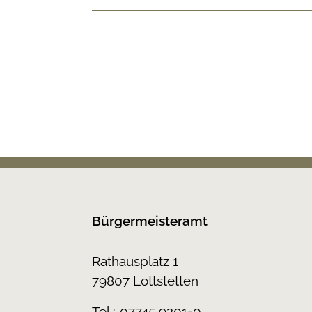
Bürgermeisteramt
Rathausplatz 1
79807 Lottstetten
Tel.:
07745 9201-0