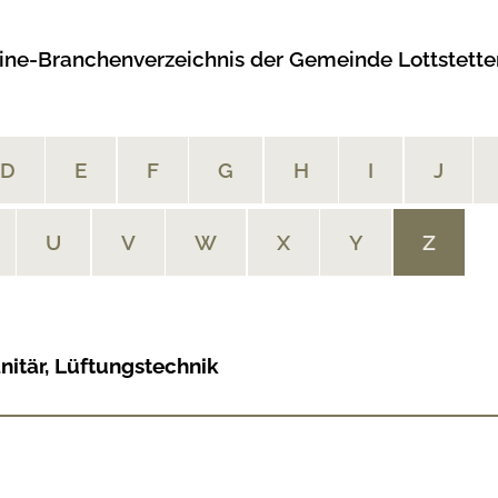
ine-Branchenverzeichnis der Gemeinde Lottstette
D
E
F
G
H
I
J
U
V
W
X
Y
Z
nitär, Lüftungstechnik